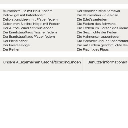
Blumensträuße mit Hoki-Federn
Der venezianische Karneval
Dekokugel mit Putenfedern
Die Blumenfrau – die Rose
Dekorationsideen mit Pfauenfedern
Die Edelfasanfedern
Dekorieren Sie Ihre Nägel mit Federn
Die Federn des Schwans
Der Aufbau einer Schmuckfeder
Die Federn im Herzen des Karne
Der Brautstrauß aus Fasanenfedern
Die Geschichte der Federn
Der Brautstrauß aus Pfauenfedern
Die Hahnenschlappenfedern
Der Eichelhäher
Die Hochzeit und ihr Federschm
Der Paradiesvogel
Die mit Federn geschmückte Br
Der Reiher
Die Pracht des Pfaus
Unsere Allegemeinen Geschäftsbedingungen
Benutzerinformationen