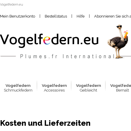
Vogelfedern.eu
|
|
|
Mein Benutzerkonto
Bestellstatus
Hilfe
Abonnieren Sie sich 
Vogelfed
e
rn
Vogelfed
e
rn
Vogelfed
e
rn
Vogelfed
Schmuckfedern
Accessoires
Gebleicht
Bemalt
Kosten und Lieferzeiten