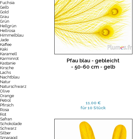
Fuchsia
Gelb
Gold
Grau
Grün
Hellgrün
Hellrosa
Himmelblau
Jade
Kaffee
Kaki
Karamell
Karminrot
Pfau blau - gebleicht
Kastanie
- 50-60 cm - gelb
Kirsche
Lachs
Nachtblau
Natur
Naturschwarz
Olive
Orange
Petrol
11.00 €
Pfirsich
für 10 Stück
Rosa
Rot
Safran
Schokolade
Schwarz
Silber
Smaragd