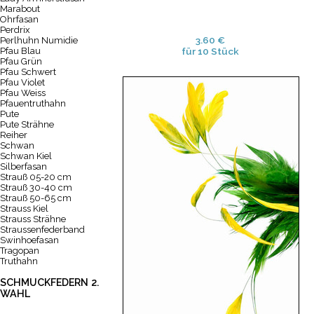
Marabout
Ohrfasan
Perdrix
3.60 €
Perlhuhn Numidie
Pfau Blau
für 10 Stück
Pfau Grün
Pfau Schwert
Pfau Violet
Pfau Weiss
Pfauentruthahn
Pute
Pute Strähne
Reiher
Schwan
Schwan Kiel
Silberfasan
Strauß 05-20 cm
Strauß 30-40 cm
Strauß 50-65 cm
Strauss Kiel
Strauss Strähne
Straussenfederband
Swinhoefasan
Tragopan
Truthahn
SCHMUCKFEDERN 2.
WAHL