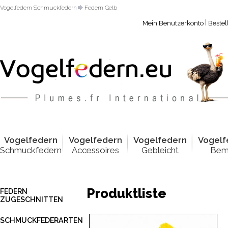
Vogelfedern Schmuckfedern
Federn Gelb
|
Mein Benutzerkonto
Bestel
Vogelfed
e
rn
Vogelfed
e
rn
Vogelfed
e
rn
Vogelf
Schmuckfedern
Accessoires
Gebleicht
Bem
Produktliste
FEDERN
ZUGESCHNITTEN
SCHMUCKFEDERARTEN