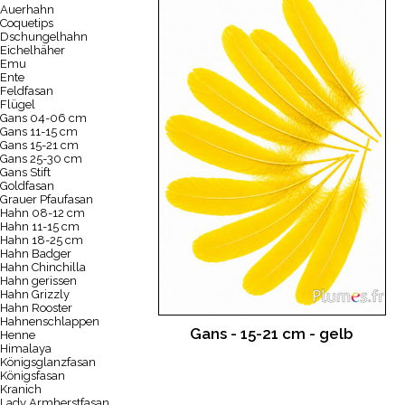
Auerhahn
Coquetips
Dschungelhahn
Eichelhäher
Emu
Ente
Feldfasan
Flügel
Gans 04-06 cm
Gans 11-15 cm
Gans 15-21 cm
Gans 25-30 cm
Gans Stift
Goldfasan
Grauer Pfaufasan
Hahn 08-12 cm
Hahn 11-15 cm
Hahn 18-25 cm
Hahn Badger
Hahn Chinchilla
Hahn gerissen
Hahn Grizzly
Hahn Rooster
Hahnenschlappen
Gans - 15-21 cm - gelb
Henne
Himalaya
Königsglanzfasan
Königsfasan
Kranich
Lady Armherstfasan