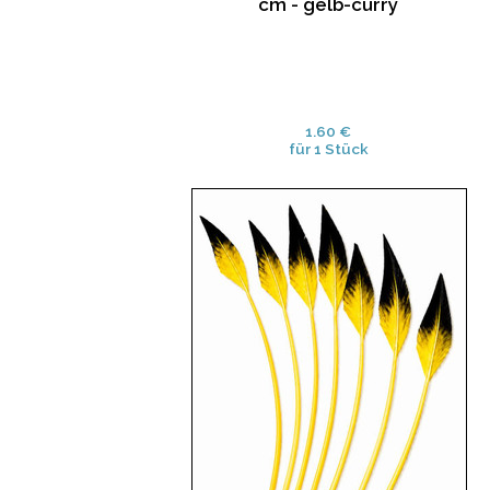
cm - gelb-curry
1.60 €
für 1 Stück