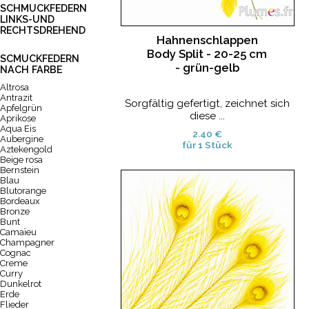
SCHMUCKFEDERN
LINKS-UND
RECHTSDREHEND
Hahnenschlappen
Body Split - 20-25 cm
SCMUCKFEDERN
- grün-gelb
NACH FARBE
Altrosa
Antrazit
Sorgfältig gefertigt, zeichnet sich
Apfelgrün
diese ...
Aprikose
Aqua Eis
2.40 €
Aubergine
für 1 Stück
Aztekengold
Beige rosa
Bernstein
Blau
Blutorange
Bordeaux
Bronze
Bunt
Camaïeu
Champagner
Cognac
Creme
Curry
Dunkelrot
Erde
Flieder