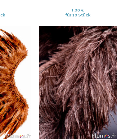
1.80 €
ück
für 10 Stück