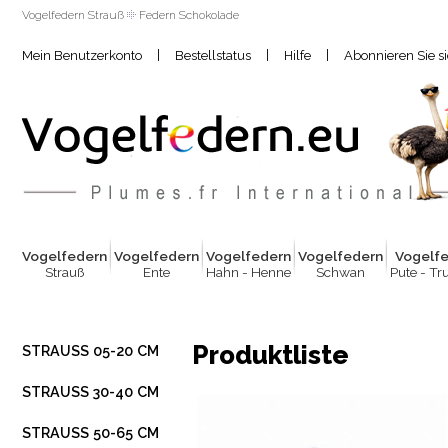
Vogelfedern Strauß
Federn Schokolade
|
|
|
Mein Benutzerkonto
Bestellstatus
Hilfe
Abonnieren Sie s
Vogelfed
e
rn
Vogelfed
e
rn
Vogelfed
e
rn
Vogelfed
e
rn
Vogelf
Strauß
Ente
Hahn - Henne
Schwan
Pute - Tr
Produktliste
STRAUSS 05-20 CM
STRAUSS 30-40 CM
STRAUSS 50-65 CM