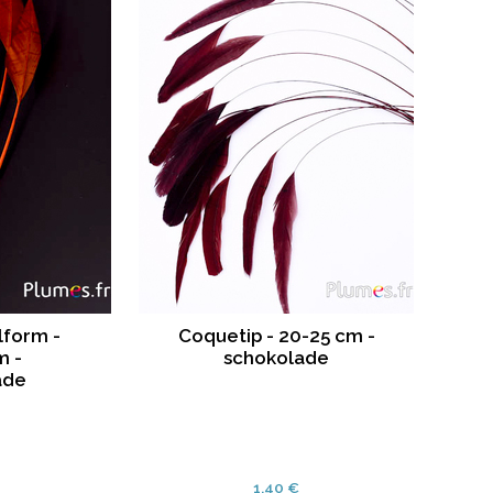
lform -
Coquetip - 20-25 cm -
m -
schokolade
ade
1.40 €