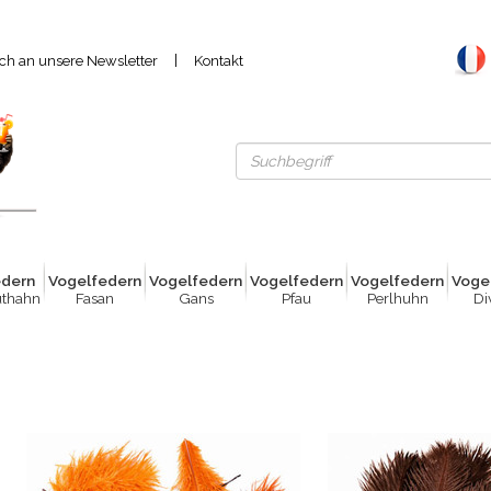
|
ich an unsere Newsletter
Kontakt
ed
e
rn
Vogelfed
e
rn
Vogelfed
e
rn
Vogelfed
e
rn
Vogelfed
e
rn
Voge
uthahn
Fasan
Gans
Pfau
Perlhuhn
Di