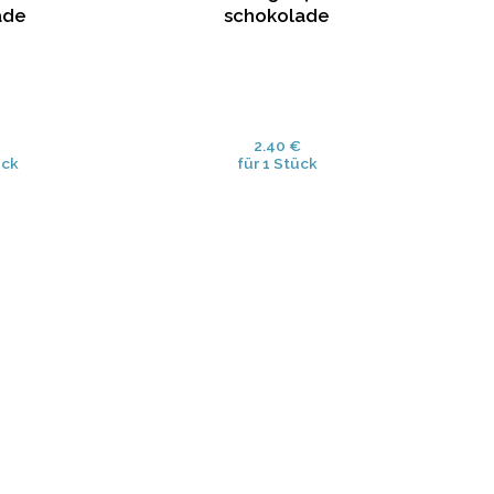
ade
schokolade
2.40 €
ück
für 1 Stück