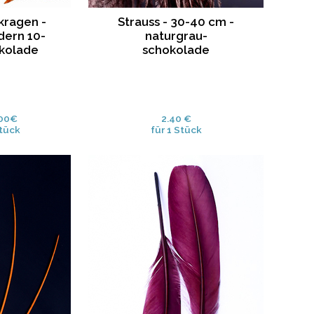
ragen -
Strauss - 30-40 cm -
dern 10-
naturgrau-
okolade
schokolade
.00€
2.40 €
Stück
für 1 Stück