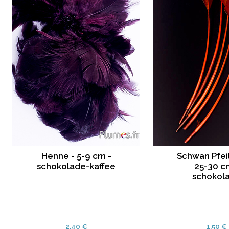
Henne - 5-9 cm -
Schwan Pfei
schokolade-kaffee
25-30 c
schokol
2.40 €
1.50 €