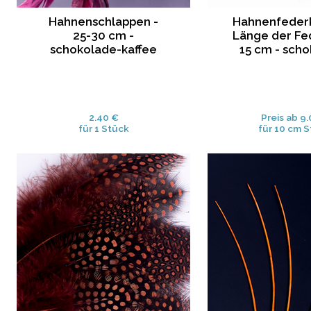
Hahnenschlappen -
Hahnenfederk
25-30 cm -
Länge der Fe
schokolade-kaffee
15 cm - sch
2.40 €
Preis ab 9
für 1 Stück
für 10 cm 