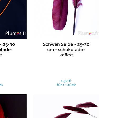
- 25-30
Schwan Seide - 25-30
olade-
cm - schokolade-
c
kaffee
1.50 €
ck
für 1 Stück