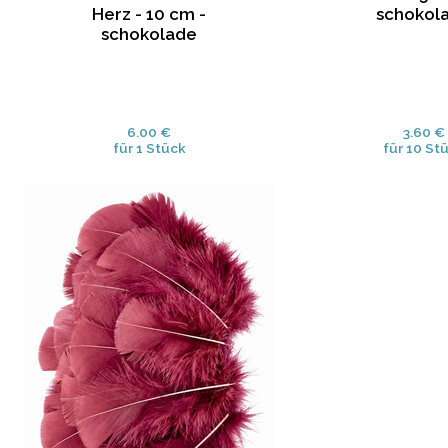
Herz - 10 cm -
schokol
schokolade
6.00 €
3.60 €
für 1 Stück
für 10 St