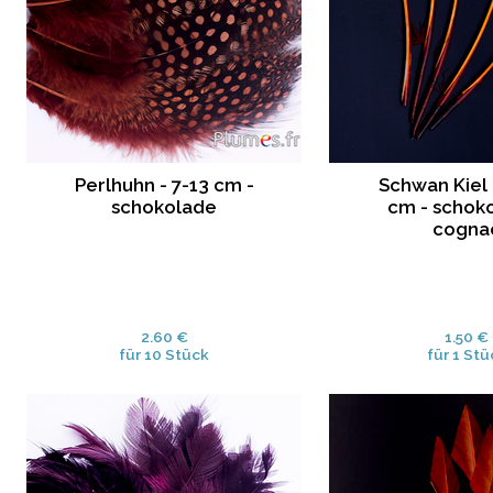
Perlhuhn - 7-13 cm -
Schwan Kiel 
schokolade
cm - schok
cogna
2.60 €
1.50 €
für 10 Stück
für 1 Stü