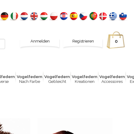
Anmelden
Registrieren
0
lfed
e
rn
Vogelfed
e
rn
Vogelfed
e
rn
Vogelfed
e
rn
Vogelfed
e
rn
Vog
verse
Nach Farbe
Gebleicht
Kreationen
Accessoires
Ex