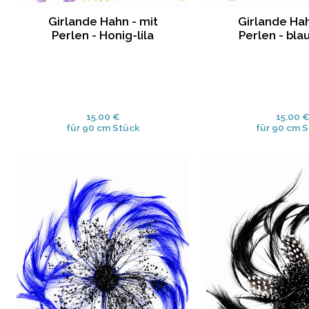
Girlande Hahn - mit
Girlande Hah
Perlen - Honig-lila
Perlen - blau
15.00 €
15.00 
für 90 cm Stück
für 90 cm 