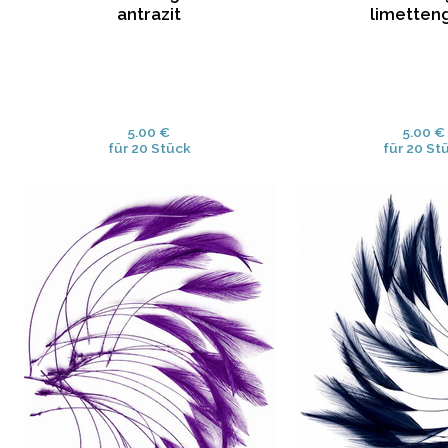
antrazit
limetten
5.00 €
5.00 €
für 20 Stück
für 20 St