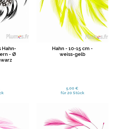
 Hahn-
Hahn - 10-15 cm -
ern - Ø
weiss-gelb
hwarz
€
5.00 €
ck
für 20 Stück