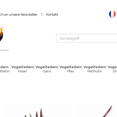
|
ich an unsere Newsletter
Kontakt
ed
e
rn
Vogelfed
e
rn
Vogelfed
e
rn
Vogelfed
e
rn
Vogelfed
e
rn
Voge
uthahn
Fasan
Gans
Pfau
Perlhuhn
Di