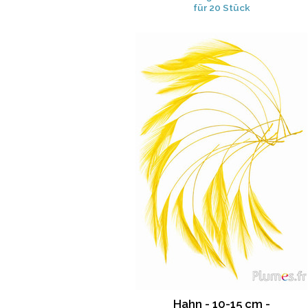
für 20 Stück
Hahn - 10-15 cm -