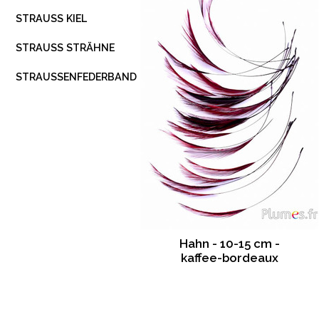
STRAUSS KIEL
STRAUSS STRÄHNE
STRAUSSENFEDERBAND
Hahn - 10-15 cm -
kaffee-bordeaux