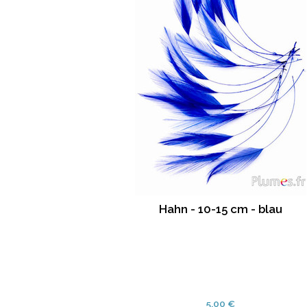
Hahn - 10-15 cm - blau
5.00 €