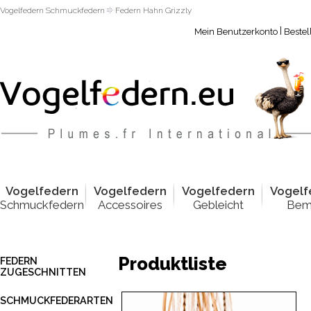
Vogelfedern Schmuckfedern
Federn Hahn Grizzly
|
Mein Benutzerkonto
Bestel
Vogelfed
e
rn
Vogelfed
e
rn
Vogelfed
e
rn
Vogelf
Schmuckfedern
Accessoires
Gebleicht
Bem
Produktliste
FEDERN
ZUGESCHNITTEN
SCHMUCKFEDERARTEN