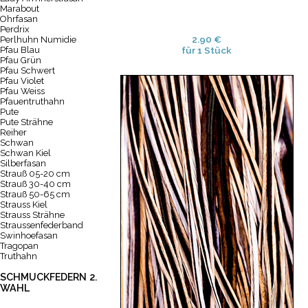
Marabout
Ohrfasan
Perdrix
2.90 €
Perlhuhn Numidie
Pfau Blau
für 1 Stück
Pfau Grün
Pfau Schwert
Pfau Violet
Pfau Weiss
Pfauentruthahn
Pute
Pute Strähne
Reiher
Schwan
Schwan Kiel
Silberfasan
Strauß 05-20 cm
Strauß 30-40 cm
Strauß 50-65 cm
Strauss Kiel
Strauss Strähne
Straussenfederband
Swinhoefasan
Tragopan
Truthahn
SCHMUCKFEDERN 2.
WAHL