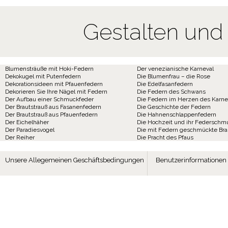
Gestalten und
Blumensträuße mit Hoki-Federn
Der venezianische Karneval
Dekokugel mit Putenfedern
Die Blumenfrau – die Rose
Dekorationsideen mit Pfauenfedern
Die Edelfasanfedern
Dekorieren Sie Ihre Nägel mit Federn
Die Federn des Schwans
Der Aufbau einer Schmuckfeder
Die Federn im Herzen des Karne
Der Brautstrauß aus Fasanenfedern
Die Geschichte der Federn
Der Brautstrauß aus Pfauenfedern
Die Hahnenschlappenfedern
Der Eichelhäher
Die Hochzeit und ihr Federschm
Der Paradiesvogel
Die mit Federn geschmückte Br
Der Reiher
Die Pracht des Pfaus
Unsere Allegemeinen Geschäftsbedingungen
Benutzerinformationen