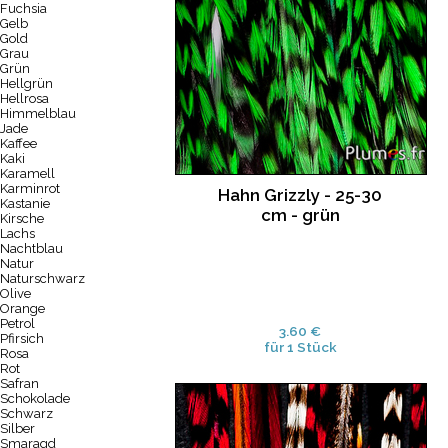
Fuchsia
Gelb
Gold
Grau
Grün
Hellgrün
Hellrosa
Himmelblau
Jade
Kaffee
Kaki
Karamell
Karminrot
Hahn Grizzly - 25-30
Kastanie
cm - grün
Kirsche
Lachs
Nachtblau
Natur
Naturschwarz
Olive
Orange
Petrol
3.60 €
Pfirsich
für 1 Stück
Rosa
Rot
Safran
Schokolade
Schwarz
Silber
Smaragd