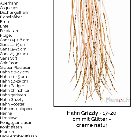
Auerhahn
Coquetips
Dschungelhahn
Eichelhäher
Emu
Ente
Feldfasan
Flügel
Gans 04-06 cm
Gans 11-15 cm
Gans 15-21 cm
Gans 25-30 cm
Gans Stift
Goldfasan
Grauer Pfaufasan
Hahn 08-12 cm
Hahn 11-15 cm
Hahn 18-25 cm
Hahn Badger
Hahn Chinchilla
Hahn gerissen
Hahn Grizzly
Hahn Rooster
Hahnenschlappen
Hahn Grizzly - 17-20
Henne
Himalaya
cm mit Glitter -
Königsglanzfasan
creme natur
Königsfasan
Kranich
Lady Armherstfasan