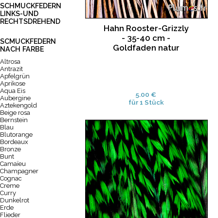
SCHMUCKFEDERN
LINKS-UND
RECHTSDREHEND
Hahn Rooster-Grizzly
- 35-40 cm -
SCMUCKFEDERN
Goldfaden natur
NACH FARBE
Altrosa
Antrazit
Apfelgrün
Aprikose
Aqua Eis
5.00 €
Aubergine
für 1 Stück
Aztekengold
Beige rosa
Bernstein
Blau
Blutorange
Bordeaux
Bronze
Bunt
Camaïeu
Champagner
Cognac
Creme
Curry
Dunkelrot
Erde
Flieder