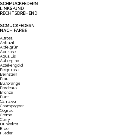
SCHMUCKFEDERN
LINKS-UND
RECHTSDREHEND
SCMUCKFEDERN
NACH FARBE
Altrosa
Antrazit
Apfelgrün
Aprikose
Aqua Eis
Aubergine
Aztekengold
Beige rosa
Bernstein
Blau
Blutorange
Bordeaux
Bronze
Bunt
Camaïeu
Champagner
Cognac
Creme
Curry
Dunkelrot
Erde
Flieder