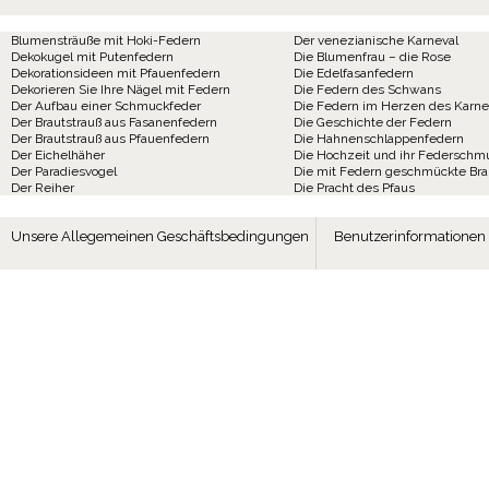
Blumensträuße mit Hoki-Federn
Der venezianische Karneval
Dekokugel mit Putenfedern
Die Blumenfrau – die Rose
Dekorationsideen mit Pfauenfedern
Die Edelfasanfedern
Dekorieren Sie Ihre Nägel mit Federn
Die Federn des Schwans
Der Aufbau einer Schmuckfeder
Die Federn im Herzen des Karne
Der Brautstrauß aus Fasanenfedern
Die Geschichte der Federn
Der Brautstrauß aus Pfauenfedern
Die Hahnenschlappenfedern
Der Eichelhäher
Die Hochzeit und ihr Federschm
Der Paradiesvogel
Die mit Federn geschmückte Br
Der Reiher
Die Pracht des Pfaus
Unsere Allegemeinen Geschäftsbedingungen
Benutzerinformationen