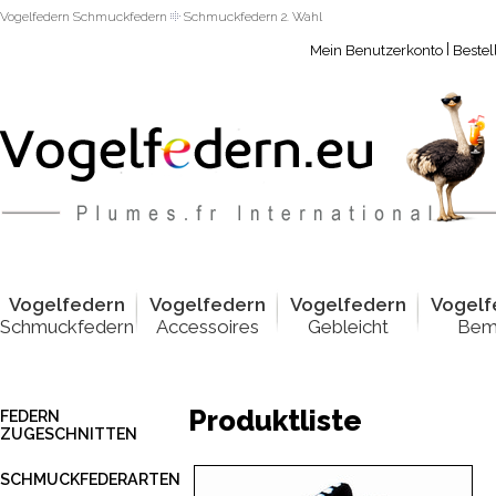
Vogelfedern Schmuckfedern
Schmuckfedern 2. Wahl
|
Mein Benutzerkonto
Bestel
Vogelfed
e
rn
Vogelfed
e
rn
Vogelfed
e
rn
Vogelf
Schmuckfedern
Accessoires
Gebleicht
Bem
Produktliste
FEDERN
ZUGESCHNITTEN
SCHMUCKFEDERARTEN