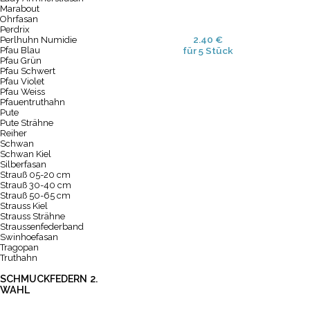
Marabout
Ohrfasan
Perdrix
2.40 €
Perlhuhn Numidie
Pfau Blau
für 5 Stück
Pfau Grün
Pfau Schwert
Pfau Violet
Pfau Weiss
Pfauentruthahn
Pute
Pute Strähne
Reiher
Schwan
Schwan Kiel
Silberfasan
Strauß 05-20 cm
Strauß 30-40 cm
Strauß 50-65 cm
Strauss Kiel
Strauss Strähne
Straussenfederband
Swinhoefasan
Tragopan
Truthahn
SCHMUCKFEDERN 2.
WAHL