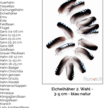
Auerhahn
Coquetips
Dschungelhahn
Eichelhäher
Emu
Ente
Feldfasan
Flügel
Gans 04-06 cm
Gans 11-15 cm
Gans 15-21 cm
Gans 25-30 cm
Gans Stift
Goldfasan
Grauer Pfaufasan
Hahn 08-12 cm
Hahn 11-15 cm
Hahn 18-25 cm
Hahn Badger
Hahn Chinchilla
Hahn gerissen
Hahn Grizzly
Hahn Rooster
Hahnenschlappen
Eichelhäher 2. Wahl -
Henne
Himalaya
3-5 cm - blau natur
Königsglanzfasan
Königsfasan
Kranich
Lady Armherstfasan