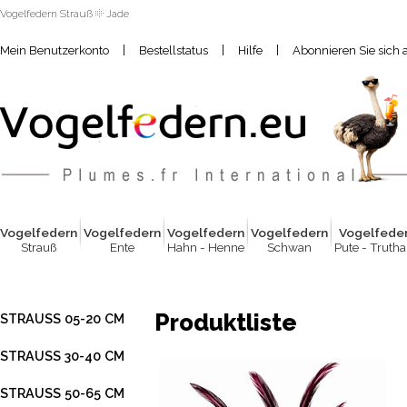
Vogelfedern Strauß
Jade
|
|
|
Mein Benutzerkonto
Bestellstatus
Hilfe
Abonnieren Sie sich 
Vogelfed
e
rn
Vogelfed
e
rn
Vogelfed
e
rn
Vogelfed
e
rn
Vogelfed
e
Strauß
Ente
Hahn - Henne
Schwan
Pute - Truth
Produktliste
STRAUSS 05-20 CM
STRAUSS 30-40 CM
STRAUSS 50-65 CM