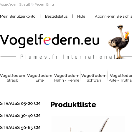
Vogelfedern Strauß
Federn Emu
|
|
|
Mein Benutzerkonto
Bestellstatus
Hilfe
Abonnieren Sie sich 
Vogelfed
e
rn
Vogelfed
e
rn
Vogelfed
e
rn
Vogelfed
e
rn
Vogelfed
e
Strauß
Ente
Hahn - Henne
Schwan
Pute - Truth
Produktliste
STRAUSS 05-20 CM
STRAUSS 30-40 CM
STRAUSS 50-65 CM