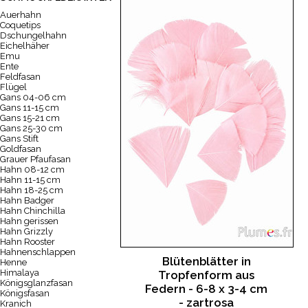
Auerhahn
Coquetips
Dschungelhahn
Eichelhäher
Emu
Ente
Feldfasan
Flügel
Gans 04-06 cm
Gans 11-15 cm
Gans 15-21 cm
Gans 25-30 cm
Gans Stift
Goldfasan
Grauer Pfaufasan
Hahn 08-12 cm
Hahn 11-15 cm
Hahn 18-25 cm
Hahn Badger
Hahn Chinchilla
Hahn gerissen
Hahn Grizzly
Hahn Rooster
Hahnenschlappen
Blütenblätter in
Henne
Himalaya
Tropfenform aus
Königsglanzfasan
Federn - 6-8 x 3-4 cm
Königsfasan
- zartrosa
Kranich