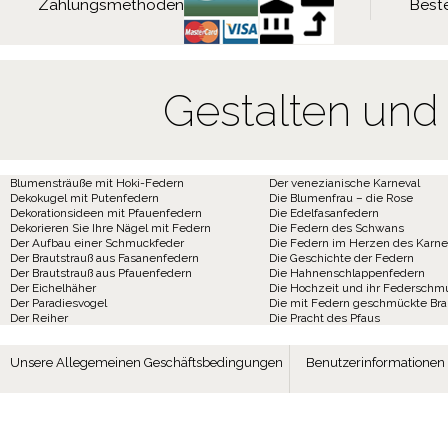
Zahlungsmethoden
Beste
Gestalten und
Blumensträuße mit Hoki-Federn
Der venezianische Karneval
Dekokugel mit Putenfedern
Die Blumenfrau – die Rose
Dekorationsideen mit Pfauenfedern
Die Edelfasanfedern
Dekorieren Sie Ihre Nägel mit Federn
Die Federn des Schwans
Der Aufbau einer Schmuckfeder
Die Federn im Herzen des Karne
Der Brautstrauß aus Fasanenfedern
Die Geschichte der Federn
Der Brautstrauß aus Pfauenfedern
Die Hahnenschlappenfedern
Der Eichelhäher
Die Hochzeit und ihr Federschm
Der Paradiesvogel
Die mit Federn geschmückte Br
Der Reiher
Die Pracht des Pfaus
Unsere Allegemeinen Geschäftsbedingungen
Benutzerinformationen