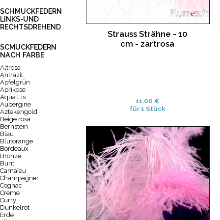
SCHMUCKFEDERN
LINKS-UND
RECHTSDREHEND
Strauss Strähne - 10
cm - zartrosa
SCMUCKFEDERN
NACH FARBE
Altrosa
Antrazit
Apfelgrün
Aprikose
Aqua Eis
11.00 €
Aubergine
für 1 Stück
Aztekengold
Beige rosa
Bernstein
Blau
Blutorange
Bordeaux
Bronze
Bunt
Camaïeu
Champagner
Cognac
Creme
Curry
Dunkelrot
Erde