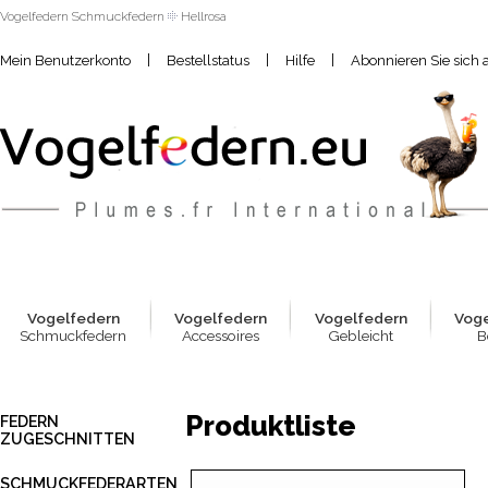
Vogelfedern Schmuckfedern
Hellrosa
|
|
|
Mein Benutzerkonto
Bestellstatus
Hilfe
Abonnieren Sie sich 
Vogelfed
e
rn
Vogelfed
e
rn
Vogelfed
e
rn
Vog
Schmuckfedern
Accessoires
Gebleicht
B
Produktliste
FEDERN
ZUGESCHNITTEN
SCHMUCKFEDERARTEN