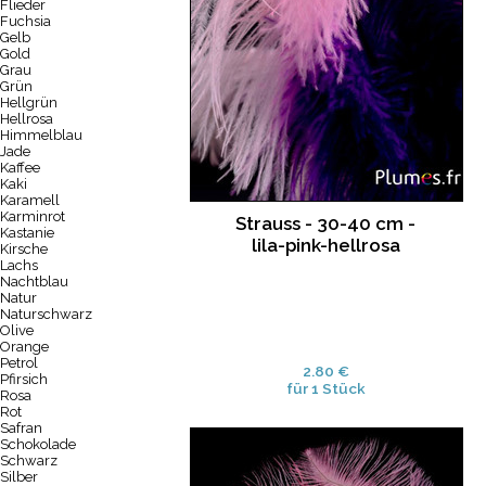
Flieder
Fuchsia
Gelb
Gold
Grau
Grün
Hellgrün
Hellrosa
Himmelblau
Jade
Kaffee
Kaki
Karamell
Karminrot
Strauss - 30-40 cm -
Kastanie
lila-pink-hellrosa
Kirsche
Lachs
Nachtblau
Natur
Naturschwarz
Olive
Orange
Petrol
2.80 €
Pfirsich
für 1 Stück
Rosa
Rot
Safran
Schokolade
Schwarz
Silber