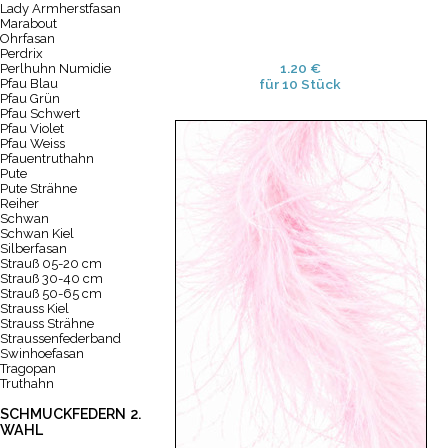
Lady Armherstfasan
Marabout
Ohrfasan
Perdrix
1.20 €
Perlhuhn Numidie
Pfau Blau
für 10 Stück
Pfau Grün
Pfau Schwert
Pfau Violet
Pfau Weiss
Pfauentruthahn
Pute
Pute Strähne
Reiher
Schwan
Schwan Kiel
Silberfasan
Strauß 05-20 cm
Strauß 30-40 cm
Strauß 50-65 cm
Strauss Kiel
Strauss Strähne
Straussenfederband
Swinhoefasan
Tragopan
Truthahn
SCHMUCKFEDERN 2.
WAHL