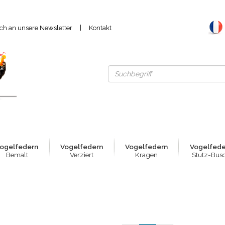
|
ich an unsere Newsletter
Kontakt
ogelfed
e
rn
Vogelfed
e
rn
Vogelfed
e
rn
Vogelfed
Bemalt
Verziert
Kragen
Stutz-Bus