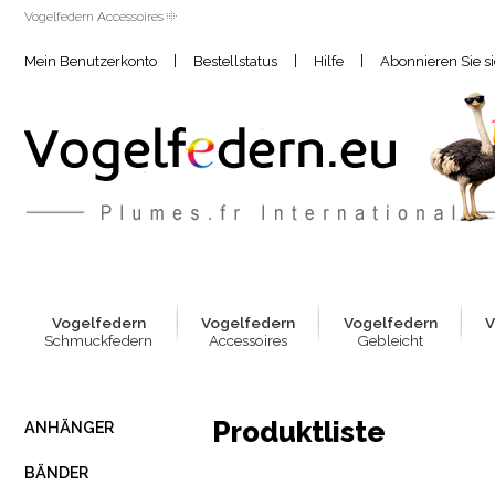
Vogelfedern Accessoires
|
|
|
Mein Benutzerkonto
Bestellstatus
Hilfe
Abonnieren Sie s
Vogelfed
e
rn
Vogelfed
e
rn
Vogelfed
e
rn
V
Schmuckfedern
Accessoires
Gebleicht
Produktliste
ANHÄNGER
BÄNDER