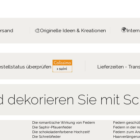
🌍
🎨
ersand
Originelle Ideen & Kreationen
Inter
stellstatus überprüfen
Lieferzeiten - Tra
d dekorieren Sie mit 
Die romantische Wirkung von Federn
Federn geschüt
Die Saphir-Pfauenfeder
Federn in der n
Die schokoladenfarbene Hochzeit!
Federn zum An
Die Schreibfeder
Haarverlängeru