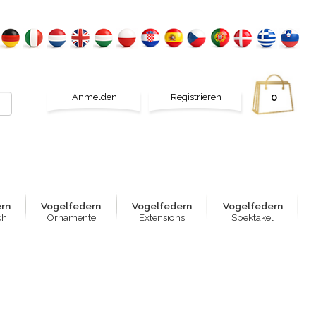
Anmelden
Registrieren
0
e
rn
Vogelfed
e
rn
Vogelfed
e
rn
Vogelfed
e
rn
ch
Ornamente
Extensions
Spektakel