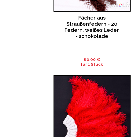
Fächer aus
Straußenfedern - 20
Federn, weißes Leder
- schokolade
60.00 €
für 1 Stück