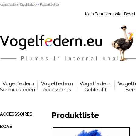
Vogelfedern Spektakel
Federfächer
|
Mein Benutzerkonto
Bestel
Vogelfed
e
rn
Vogelfed
e
rn
Vogelfed
e
rn
Vogelf
Schmuckfedern
Accessoires
Gebleicht
Bem
Produktliste
ACCESSSOIRES
BOAS