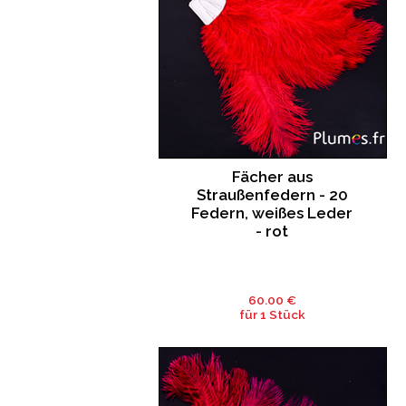
Fächer aus
Straußenfedern - 20
Federn, weißes Leder
- rot
60.00 €
für 1 Stück