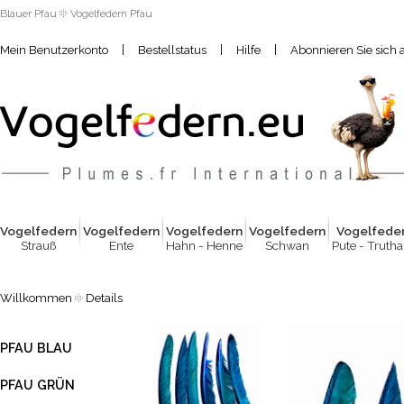
Blauer Pfau
Vogelfedern Pfau
|
|
|
Mein Benutzerkonto
Bestellstatus
Hilfe
Abonnieren Sie sich 
Vogelfed
e
rn
Vogelfed
e
rn
Vogelfed
e
rn
Vogelfed
e
rn
Vogelfed
e
Strauß
Ente
Hahn - Henne
Schwan
Pute - Truth
Willkommen
Details
PFAU BLAU
PFAU GRÜN