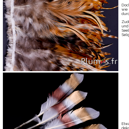
Doch
wie 
durc
Zude
und 
Seel
Seli
Etwa
dek