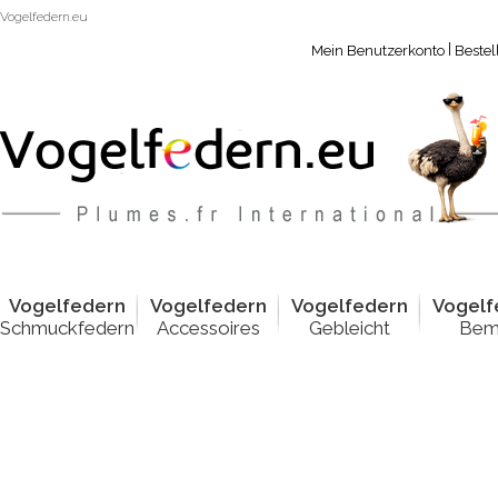
Vogelfedern.eu
|
Mein Benutzerkonto
Bestel
Vogelfed
e
rn
Vogelfed
e
rn
Vogelfed
e
rn
Vogelf
Schmuckfedern
Accessoires
Gebleicht
Bem