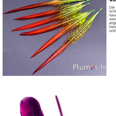
War
Die 
Schl
hand
wer
ang
hand
und 