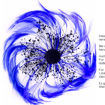
Dies
verw
Bei 
herv
Auch
Für 
Göt
Für 
(„Ko
Attr
Es g
(Per