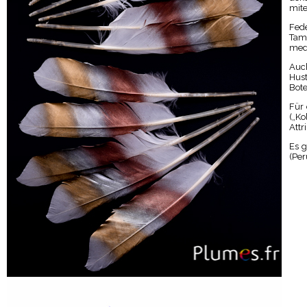
mit
Fede
Tam
medi
Auch
Hust
Bot
Für 
(„Ko
Attr
Es g
(Per