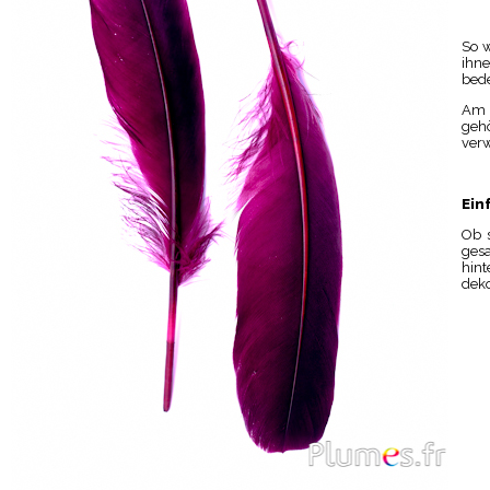
So 
ihne
bed
Am R
geh
verw
Ein
Ob s
ges
hint
deko