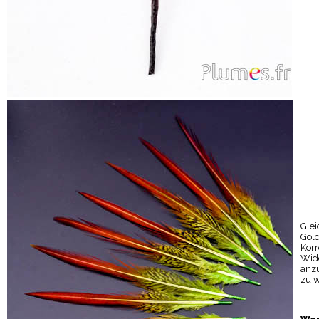
Glei
Gold
Kor
Wide
anzu
zu w