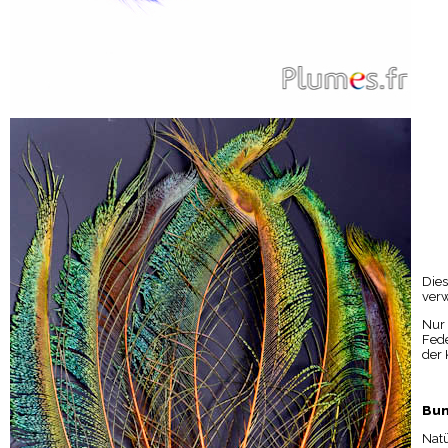
Dies
verw
Nur
Fede
der 
Bun
Natü