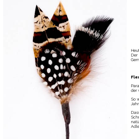
Heut
Der 
Geme
Fle
Para
der 
So w
Jahr
Das
Schr
nat
Adle