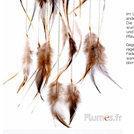
Im L
ande
Die 
wurd
und 
Pfau
Geg
rege
Fede
war
dom