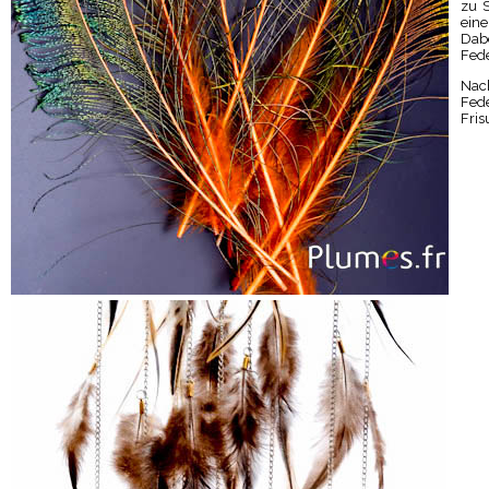
zu S
eine
Dab
Fede
Nach
Fede
Fris