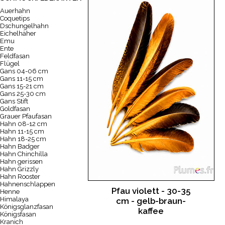
Auerhahn
Coquetips
Dschungelhahn
Eichelhäher
Emu
Ente
Feldfasan
Flügel
Gans 04-06 cm
Gans 11-15 cm
Gans 15-21 cm
Gans 25-30 cm
Gans Stift
Goldfasan
Grauer Pfaufasan
Hahn 08-12 cm
Hahn 11-15 cm
Hahn 18-25 cm
Hahn Badger
Hahn Chinchilla
Hahn gerissen
Hahn Grizzly
Hahn Rooster
Hahnenschlappen
Pfau violett - 30-35
Henne
Himalaya
cm - gelb-braun-
Königsglanzfasan
kaffee
Königsfasan
Kranich