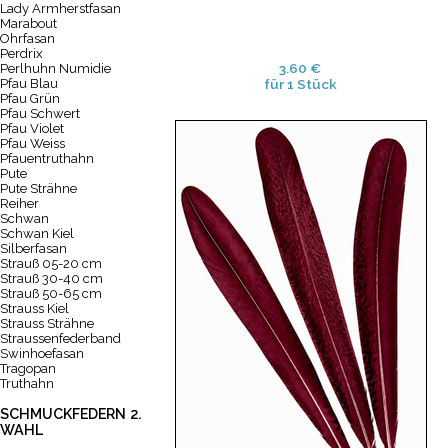
Lady Armherstfasan
Marabout
Ohrfasan
Perdrix
3.60 €
Perlhuhn Numidie
Pfau Blau
für 1 Stück
Pfau Grün
Pfau Schwert
Pfau Violet
Pfau Weiss
Pfauentruthahn
Pute
Pute Strähne
Reiher
Schwan
Schwan Kiel
Silberfasan
Strauß 05-20 cm
Strauß 30-40 cm
Strauß 50-65 cm
Strauss Kiel
Strauss Strähne
Straussenfederband
Swinhoefasan
Tragopan
Truthahn
SCHMUCKFEDERN 2.
WAHL