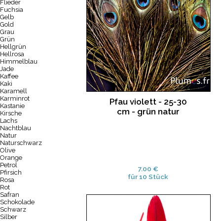
Flieder
Fuchsia
Gelb
Gold
Grau
Grün
Hellgrün
Hellrosa
Himmelblau
Jade
Kaffee
Kaki
Karamell
Karminrot
Pfau violett - 25-30
Kastanie
cm - grün natur
Kirsche
Lachs
Nachtblau
Natur
Naturschwarz
Olive
Orange
Petrol
7.00 €
Pfirsich
für 10 Stück
Rosa
Rot
Safran
Schokolade
Schwarz
Silber