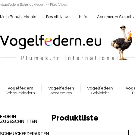
Vogelfedern Schmuckfedern
Pfau Violet
|
|
|
Mein Benutzerkonto
Bestellstatus
Hilfe
Abonnieren Sie sich 
Vogelfed
e
rn
Vogelfed
e
rn
Vogelfed
e
rn
Vog
Schmuckfedern
Accessoires
Gebleicht
B
Produktliste
FEDERN
ZUGESCHNITTEN
SCHMUCKFEDERARTEN