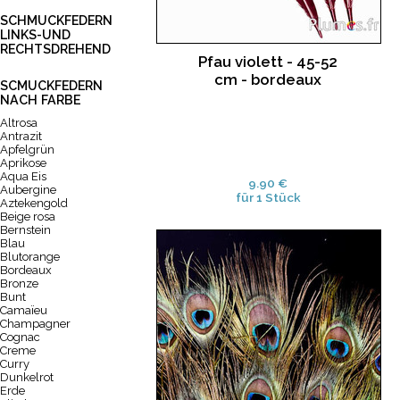
SCHMUCKFEDERN
LINKS-UND
RECHTSDREHEND
Pfau violett - 45-52
cm - bordeaux
SCMUCKFEDERN
NACH FARBE
Altrosa
Antrazit
Apfelgrün
Aprikose
Aqua Eis
9.90 €
Aubergine
für 1 Stück
Aztekengold
Beige rosa
Bernstein
Blau
Blutorange
Bordeaux
Bronze
Bunt
Camaïeu
Champagner
Cognac
Creme
Curry
Dunkelrot
Erde