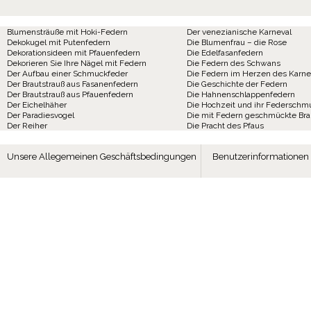
Blumensträuße mit Hoki-Federn
Der venezianische Karneval
Dekokugel mit Putenfedern
Die Blumenfrau – die Rose
Dekorationsideen mit Pfauenfedern
Die Edelfasanfedern
Dekorieren Sie Ihre Nägel mit Federn
Die Federn des Schwans
Der Aufbau einer Schmuckfeder
Die Federn im Herzen des Karne
Der Brautstrauß aus Fasanenfedern
Die Geschichte der Federn
Der Brautstrauß aus Pfauenfedern
Die Hahnenschlappenfedern
Der Eichelhäher
Die Hochzeit und ihr Federschm
Der Paradiesvogel
Die mit Federn geschmückte Br
Der Reiher
Die Pracht des Pfaus
Unsere Allegemeinen Geschäftsbedingungen
Benutzerinformationen