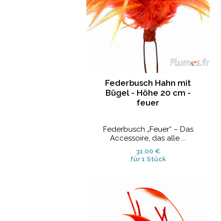
Federbusch Hahn mit
Bügel - Höhe 20 cm -
feuer
Federbusch „Feuer“ – Das
Accessoire, das alle ...
31.00 €
für 1 Stück