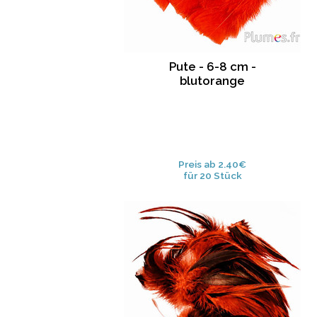
Pute - 6-8 cm -
blutorange
Preis ab 2.40€
für 20 Stück