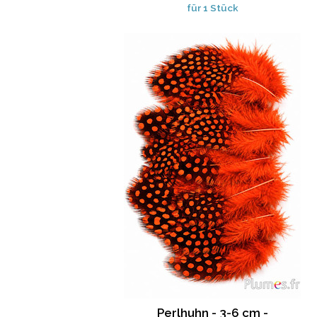
für 1 Stück
Perlhuhn - 3-6 cm -