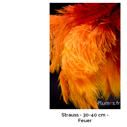
Strauss - 30-40 cm -
Feuer