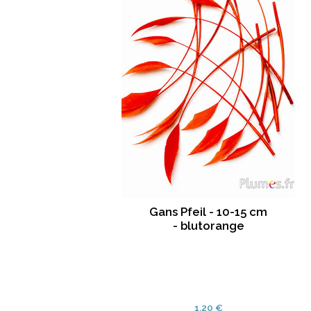
Gans Pfeil - 10-15 cm
- blutorange
1.20 €