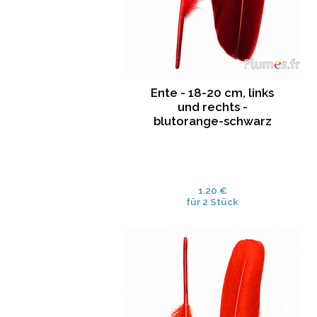
Ente - 18-20 cm, links
und rechts -
blutorange-schwarz
1.20 €
für 2 Stück