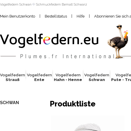
Vogelfedern Schwan
Schmuckfedern Bemalt Schwarz
|
|
|
Mein Benutzerkonto
Bestellstatus
Hilfe
Abonnieren Sie sich 
Vogelfed
e
rn
Vogelfed
e
rn
Vogelfed
e
rn
Vogelfed
e
rn
Vogelf
Strauß
Ente
Hahn - Henne
Schwan
Pute - T
Produktliste
SCHWAN