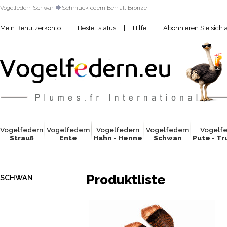
Vogelfedern Schwan
Schmuckfedern Bemalt Bronze
|
|
|
Mein Benutzerkonto
Bestellstatus
Hilfe
Abonnieren Sie sich 
Vogelfed
e
rn
Vogelfed
e
rn
Vogelfed
e
rn
Vogelfed
e
rn
Vogelf
Strauß
Ente
Hahn - Henne
Schwan
Pute - T
Produktliste
SCHWAN