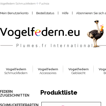
Vogelfedern Schmuckfedern
Fuchsia
|
|
|
Mein Benutzerkonto
Bestellstatus
Hilfe
Abonnieren Sie sich 
Vogelfed
e
rn
Vogelfed
e
rn
Vogelfed
e
rn
Vog
Schmuckfedern
Accessoires
Gebleicht
B
Produktliste
FEDERN
ZUGESCHNITTEN
SCHMUCKFEDERARTEN