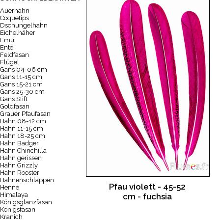
Auerhahn
Coquetips
Dschungelhahn
Eichelhäher
Emu
Ente
Feldfasan
Flügel
Gans 04-06 cm
Gans 11-15 cm
Gans 15-21 cm
Gans 25-30 cm
Gans Stift
Goldfasan
Grauer Pfaufasan
Hahn 08-12 cm
Hahn 11-15 cm
Hahn 18-25 cm
Hahn Badger
Hahn Chinchilla
Hahn gerissen
Hahn Grizzly
Hahn Rooster
Hahnenschlappen
Pfau violett - 45-52
Henne
Himalaya
cm - fuchsia
Königsglanzfasan
Königsfasan
Kranich