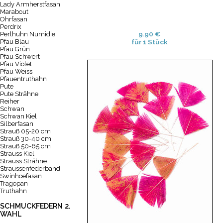
Lady Armherstfasan
Marabout
Ohrfasan
Perdrix
9.90 €
Perlhuhn Numidie
Pfau Blau
für 1 Stück
Pfau Grün
Pfau Schwert
Pfau Violet
Pfau Weiss
Pfauentruthahn
Pute
Pute Strähne
Reiher
Schwan
Schwan Kiel
Silberfasan
Strauß 05-20 cm
Strauß 30-40 cm
Strauß 50-65 cm
Strauss Kiel
Strauss Strähne
Straussenfederband
Swinhoefasan
Tragopan
Truthahn
SCHMUCKFEDERN 2.
WAHL