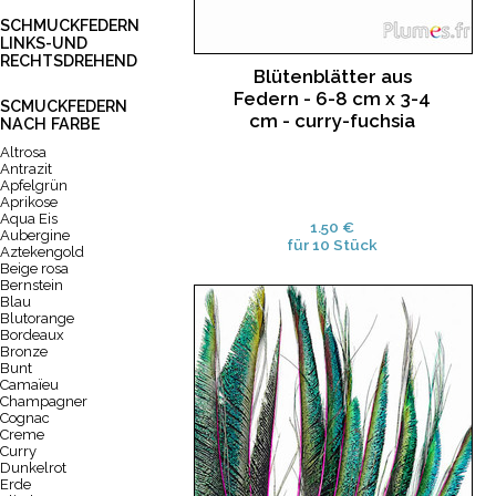
SCHMUCKFEDERN
LINKS-UND
RECHTSDREHEND
Blütenblätter aus
Federn - 6-8 cm x 3-4
SCMUCKFEDERN
cm - curry-fuchsia
NACH FARBE
Altrosa
Antrazit
Apfelgrün
Aprikose
Aqua Eis
1.50 €
Aubergine
für 10 Stück
Aztekengold
Beige rosa
Bernstein
Blau
Blutorange
Bordeaux
Bronze
Bunt
Camaïeu
Champagner
Cognac
Creme
Curry
Dunkelrot
Erde