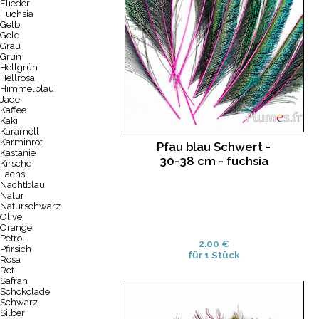
Flieder
Fuchsia
Gelb
Gold
Grau
Grün
Hellgrün
Hellrosa
Himmelblau
Jade
Kaffee
Kaki
Karamell
Karminrot
Pfau blau Schwert -
Kastanie
30-38 cm - fuchsia
Kirsche
Lachs
Nachtblau
Natur
Naturschwarz
Olive
Orange
Petrol
2.00 €
Pfirsich
für 1 Stück
Rosa
Rot
Safran
Schokolade
Schwarz
Silber