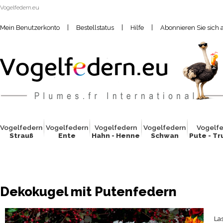
Vogelfedern.eu
|
|
|
Mein Benutzerkonto
Bestellstatus
Hilfe
Abonnieren Sie sich 
Vogelfed
e
rn
Vogelfed
e
rn
Vogelfed
e
rn
Vogelfed
e
rn
Vogelf
Strauß
Ente
Hahn - Henne
Schwan
Pute - T
Dekokugel mit Putenfedern
Las