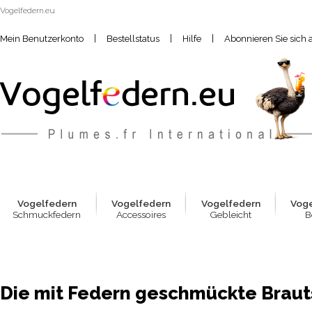
Vogelfedern.eu
|
|
|
Mein Benutzerkonto
Bestellstatus
Hilfe
Abonnieren Sie sich 
Vogelfed
e
rn
Vogelfed
e
rn
Vogelfed
e
rn
Vog
Schmuckfedern
Accessoires
Gebleicht
B
Die mit Federn geschmückte Brau