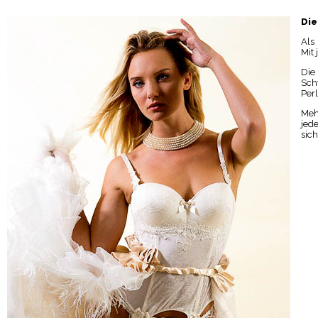
Die
Als
Mit 
Die
Sch
Per
Meh
jed
sic