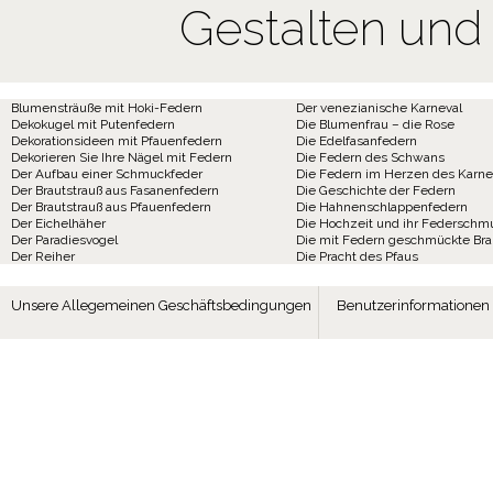
Gestalten und
Blumensträuße mit Hoki-Federn
Der venezianische Karneval
Dekokugel mit Putenfedern
Die Blumenfrau – die Rose
Dekorationsideen mit Pfauenfedern
Die Edelfasanfedern
Dekorieren Sie Ihre Nägel mit Federn
Die Federn des Schwans
Der Aufbau einer Schmuckfeder
Die Federn im Herzen des Karne
Der Brautstrauß aus Fasanenfedern
Die Geschichte der Federn
Der Brautstrauß aus Pfauenfedern
Die Hahnenschlappenfedern
Der Eichelhäher
Die Hochzeit und ihr Federschm
Der Paradiesvogel
Die mit Federn geschmückte Br
Der Reiher
Die Pracht des Pfaus
Unsere Allegemeinen Geschäftsbedingungen
Benutzerinformationen