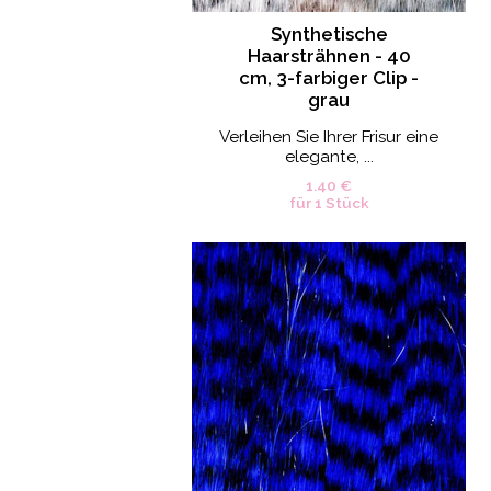
Synthetische
Haarsträhnen - 40
cm, 3-farbiger Clip -
grau
Verleihen Sie Ihrer Frisur eine
elegante, ...
1.40 €
für 1 Stück