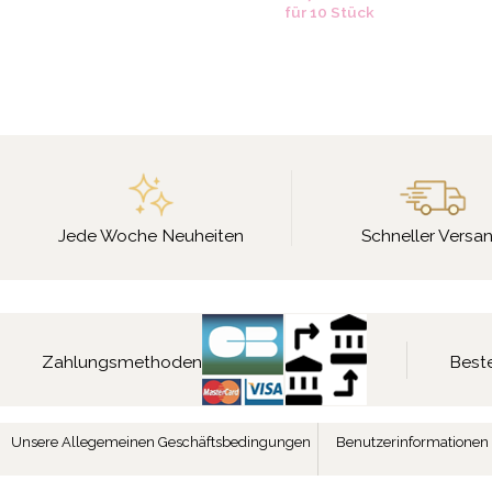
für 10 Stück
Jede Woche Neuheiten
Schneller Versa
Zahlungsmethoden
Beste
Unsere Allegemeinen Geschäftsbedingungen
Benutzerinformationen