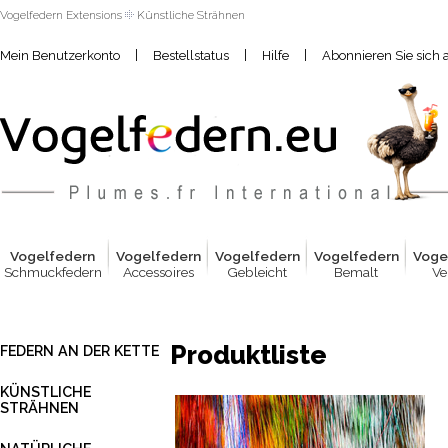
Vogelfedern Extensions
Künstliche Strähnen
|
|
|
Mein Benutzerkonto
Bestellstatus
Hilfe
Abonnieren Sie sich 
Vogelfed
e
rn
Vogelfed
e
rn
Vogelfed
e
rn
Vogelfed
e
rn
Voge
Schmuckfedern
Accessoires
Gebleicht
Bemalt
Ve
Produktliste
FEDERN AN DER KETTE
KÜNSTLICHE
STRÄHNEN