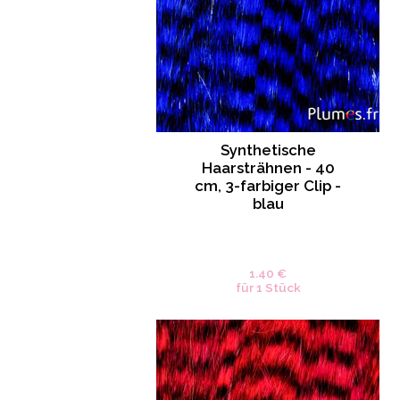
Synthetische
Haarsträhnen - 40
cm, 3-farbiger Clip -
blau
1.40 €
für 1 Stück