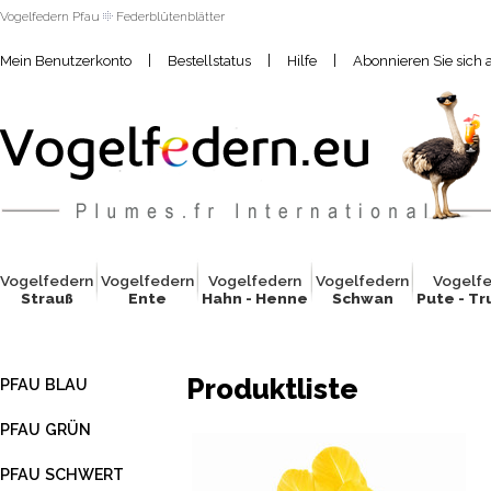
Vogelfedern Pfau
Federblütenblätter
|
|
|
Mein Benutzerkonto
Bestellstatus
Hilfe
Abonnieren Sie sich 
Vogelfed
e
rn
Vogelfed
e
rn
Vogelfed
e
rn
Vogelfed
e
rn
Vogelf
Strauß
Ente
Hahn - Henne
Schwan
Pute - T
Produktliste
PFAU BLAU
PFAU GRÜN
PFAU SCHWERT