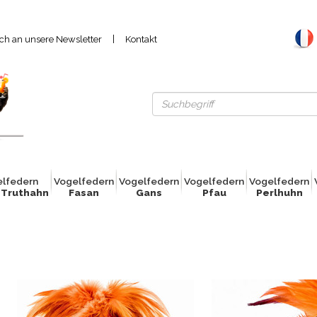
|
ich an unsere Newsletter
Kontakt
elfed
e
rn
Vogelfed
e
rn
Vogelfed
e
rn
Vogelfed
e
rn
Vogelfed
e
rn
 Truthahn
Fasan
Gans
Pfau
Perlhuhn