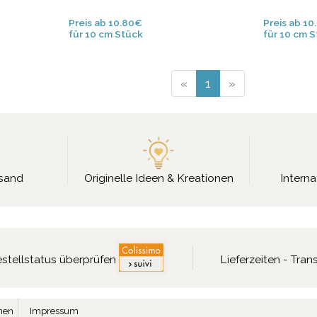
Preis ab 10.80€
Preis ab 1
für 10 cm Stück
für 10 cm 
«
1
»
rsand
Originelle Ideen & Kreationen
Interna
stellstatus überprüfen
Lieferzeiten - Tra
nen
Impressum