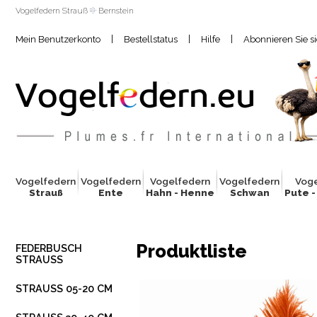
Vogelfedern Strauß
Bernstein
|
|
|
Mein Benutzerkonto
Bestellstatus
Hilfe
Abonnieren Sie s
Vogelfed
e
rn
Vogelfed
e
rn
Vogelfed
e
rn
Vogelfed
e
rn
Vog
Strauß
Ente
Hahn - Henne
Schwan
Pute -
Produktliste
FEDERBUSCH
STRAUSS
STRAUSS 05-20 CM