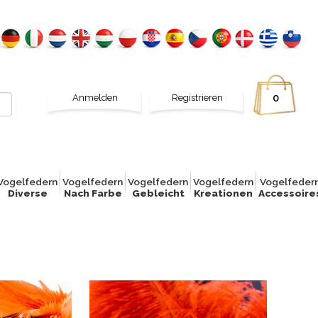
Anmelden
Registrieren
0
Vogelfed
e
rn
Vogelfed
e
rn
Vogelfed
e
rn
Vogelfed
e
rn
Vogelfed
e
r
Diverse
Nach Farbe
Gebleicht
Kreationen
Accessoire