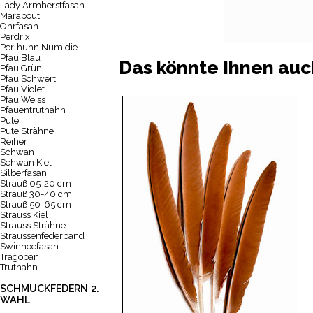
Lady Armherstfasan
Marabout
Ohrfasan
Perdrix
Perlhuhn Numidie
Pfau Blau
Das könnte Ihnen auc
Pfau Grün
Pfau Schwert
Pfau Violet
Pfau Weiss
Pfauentruthahn
Pute
Pute Strähne
Reiher
Schwan
Schwan Kiel
Silberfasan
Strauß 05-20 cm
Strauß 30-40 cm
Strauß 50-65 cm
Strauss Kiel
Strauss Strähne
Straussenfederband
Swinhoefasan
Tragopan
Truthahn
SCHMUCKFEDERN 2.
WAHL