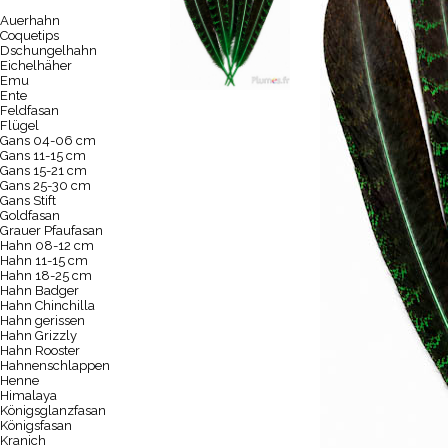
Auerhahn
Coquetips
Dschungelhahn
Eichelhäher
Emu
Ente
Feldfasan
Flügel
Gans 04-06 cm
Gans 11-15 cm
Gans 15-21 cm
Gans 25-30 cm
Gans Stift
Goldfasan
Grauer Pfaufasan
Hahn 08-12 cm
Hahn 11-15 cm
Hahn 18-25 cm
Hahn Badger
Hahn Chinchilla
Hahn gerissen
Hahn Grizzly
Hahn Rooster
Hahnenschlappen
Henne
Himalaya
Königsglanzfasan
Königsfasan
Kranich