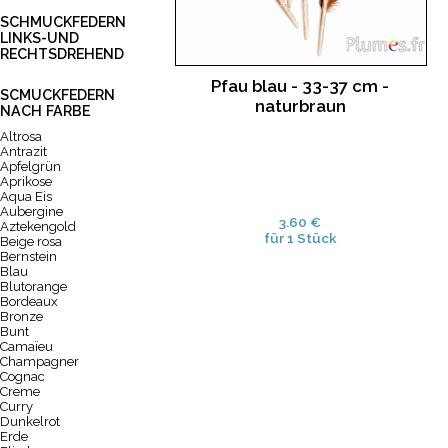
SCHMUCKFEDERN
LINKS-UND
RECHTSDREHEND
Pfau blau - 33-37 cm -
SCMUCKFEDERN
naturbraun
NACH FARBE
Altrosa
Antrazit
Apfelgrün
Aprikose
Aqua Eis
Aubergine
3.60 €
Aztekengold
für 1 Stück
Beige rosa
Bernstein
Blau
Blutorange
Bordeaux
Bronze
Bunt
Camaïeu
Champagner
Cognac
Creme
Curry
Dunkelrot
Erde