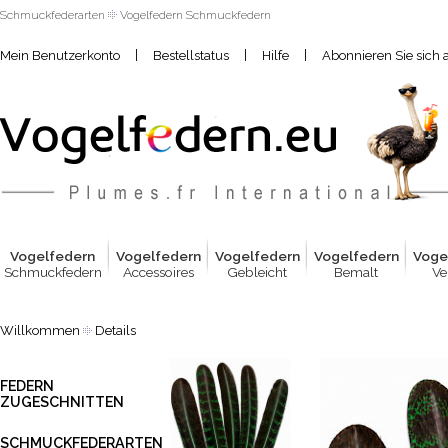
Schmuckfederarten
Vogelfedern Schmuckfedern
|
|
|
Mein Benutzerkonto
Bestellstatus
Hilfe
Abonnieren Sie sich 
Vogelfed
e
rn
Vogelfed
e
rn
Vogelfed
e
rn
Vogelfed
e
rn
Voge
Schmuckfedern
Accessoires
Gebleicht
Bemalt
Ve
Willkommen
Details
FEDERN
ZUGESCHNITTEN
SCHMUCKFEDERARTEN