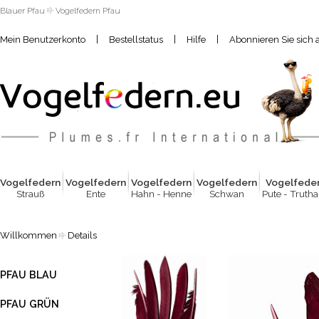
Blauer Pfau
Vogelfedern Pfau
|
|
|
Mein Benutzerkonto
Bestellstatus
Hilfe
Abonnieren Sie sich 
Vogelfed
e
rn
Vogelfed
e
rn
Vogelfed
e
rn
Vogelfed
e
rn
Vogelfed
e
Strauß
Ente
Hahn - Henne
Schwan
Pute - Truth
Willkommen
Details
PFAU BLAU
PFAU GRÜN