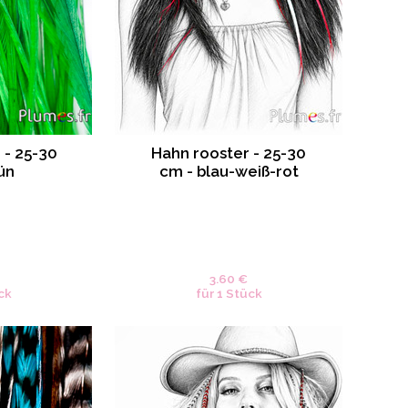
 - 25-30
Hahn rooster - 25-30
ün
cm - blau-weiß-rot
3.60 €
ck
für 1 Stück