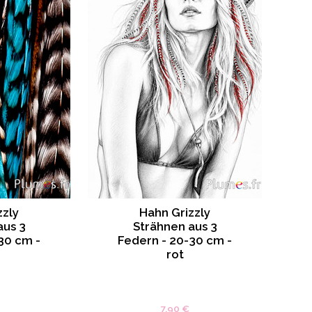
zzly
Hahn Grizzly
aus 3
Strähnen aus 3
30 cm -
Federn - 20-30 cm -
rot
7.90 €