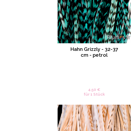
Hahn Grizzly - 32-37
cm - petrol
4.50 €
für 1 Stück