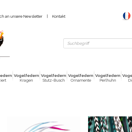
|
ich an unsere Newsletter
Kontakt
fed
e
rn
Vogelfed
e
rn
Vogelfed
e
rn
Vogelfed
e
rn
Vogelfed
e
rn
Voge
iert
Kragen
Stutz-Busch
Ornamente
Perlhuhn
Di