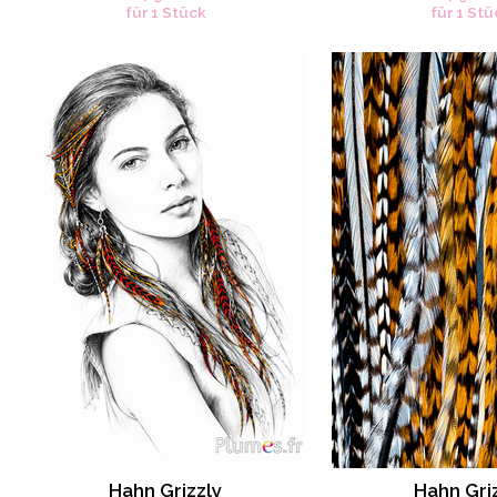
für 1 Stück
für 1 Stü
Hahn Grizzly
Hahn Gri