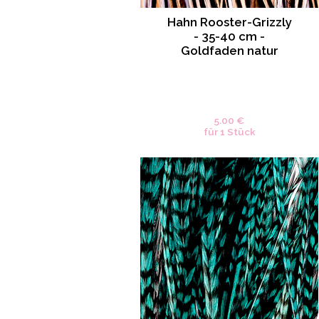
Hahn Rooster-Grizzly
- 35-40 cm -
Goldfaden natur
5.00 €
für 1 Stück