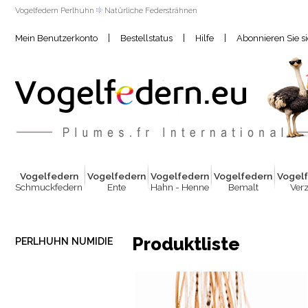
Vogelfedern Perlhuhn
Natürliche Federsträhnen
|
|
|
Mein Benutzerkonto
Bestellstatus
Hilfe
Abonnieren Sie s
Vogelfed
e
rn
Vogelfed
e
rn
Vogelfed
e
rn
Vogelfed
e
rn
Vogel
Schmuckfedern
Ente
Hahn - Henne
Bemalt
Verz
Produktliste
PERLHUHN NUMIDIE