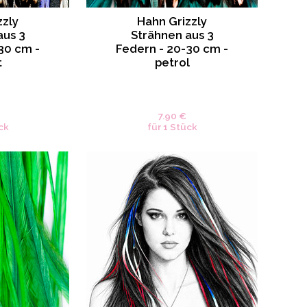
zzly
Hahn Grizzly
aus 3
Strähnen aus 3
30 cm -
Federn - 20-30 cm -
t
petrol
7.90 €
ck
für 1 Stück