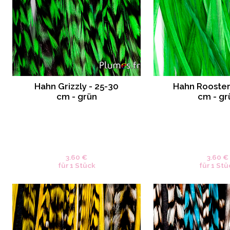
Hahn Grizzly - 25-30
Hahn Rooster
cm - grün
cm - gr
3.60 €
3.60 €
für 1 Stück
für 1 Stü