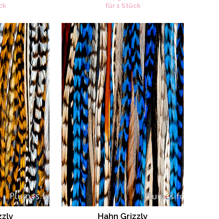
ck
für 1 Stück
zzly
Hahn Grizzly