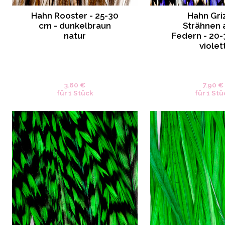
Hahn Rooster - 25-30
Hahn Gri
cm - dunkelbraun
Strähnen 
natur
Federn - 20-
violet
3.60 €
7.90 €
für 1 Stück
für 1 Stü