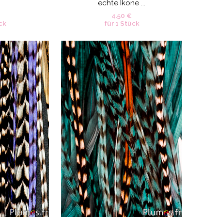
echte Ikone ...
4.50 €
ck
für 1 Stück