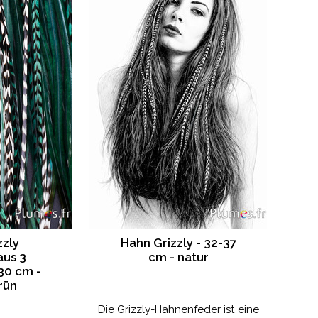
zzly
Hahn Grizzly - 32-37
aus 3
cm - natur
30 cm -
rün
Die Grizzly-Hahnenfeder ist eine