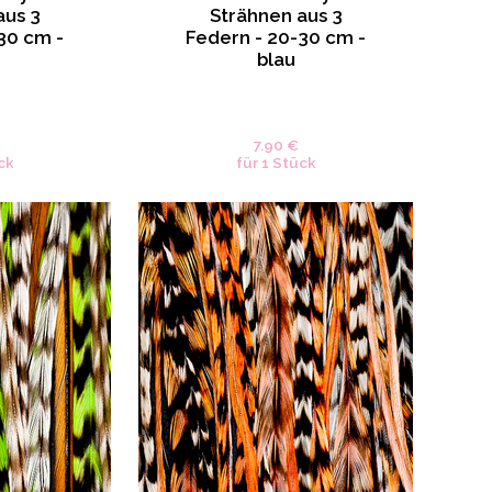
aus 3
Strähnen aus 3
30 cm -
Federn - 20-30 cm -
blau
7.90 €
ck
für 1 Stück